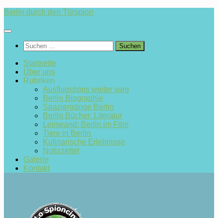
Zum
Berlin durch den Türspion
Inhalt
springen
Suchen
nach:
Startseite
Über uns
Rubriken
Ausflugstipps weiter weg
Berlin Biographie
Spaziergänge Berlin
Berlin Bücher: Literatur
Leinwand: Berlin im Film
Tiere in Berlin
Kulinarische Erlebnisse
Notizzettel
Galerie
Kontakt