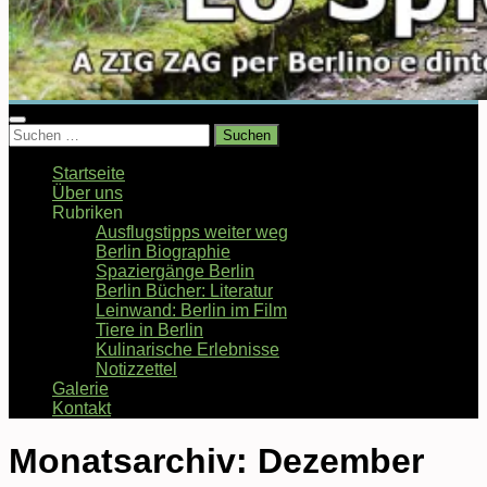
Suchen
nach:
Startseite
Über uns
Rubriken
Ausflugstipps weiter weg
Berlin Biographie
Spaziergänge Berlin
Berlin Bücher: Literatur
Leinwand: Berlin im Film
Tiere in Berlin
Kulinarische Erlebnisse
Notizzettel
Galerie
Kontakt
Monatsarchiv:
Dezember