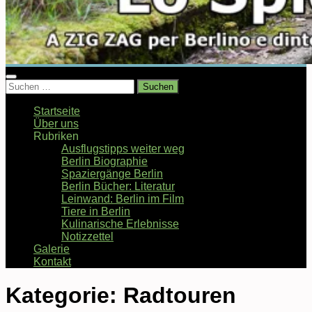
Suchen
nach:
Startseite
Über uns
Rubriken
Ausflugstipps weiter weg
Berlin Biographie
Spaziergänge Berlin
Berlin Bücher: Literatur
Leinwand: Berlin im Film
Tiere in Berlin
Kulinarische Erlebnisse
Notizzettel
Galerie
Kontakt
Kategorie:
Radtouren