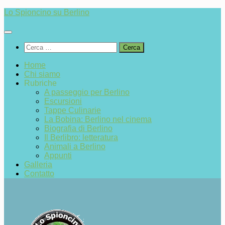
Salta
Lo Spioncino su Berlino
al
contenuto
Ricerca
per:
Home
Chi siamo
Rubriche
A passeggio per Berlino
Escursioni
Tappe Culinarie
La Bobina: Berlino nel cinema
Biografia di Berlino
Il Berlibro: letteratura
Animali a Berlino
Appunti
Galleria
Contatto