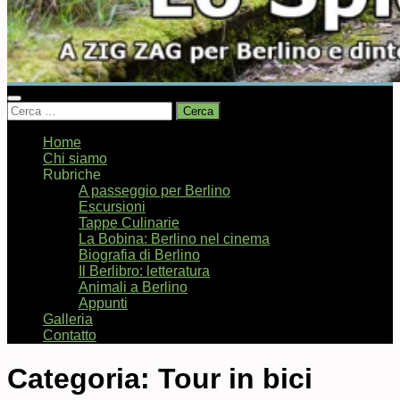
Ricerca
per:
Home
Chi siamo
Rubriche
A passeggio per Berlino
Escursioni
Tappe Culinarie
La Bobina: Berlino nel cinema
Biografia di Berlino
Il Berlibro: letteratura
Animali a Berlino
Appunti
Galleria
Contatto
Categoria:
Tour in bici