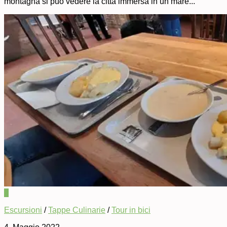
montagna si può vedere la città immersa in un mare...
0
Escursioni
/
Tappe Culinarie
/
Tour in bici