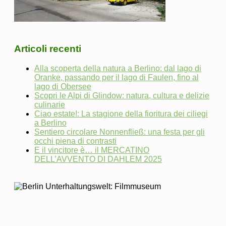
Articoli recenti
Alla scoperta della natura a Berlino: dal lago di
Oranke, passando per il lago di Faulen, fino al
lago di Obersee
Scopri le Alpi di Glindow: natura, cultura e delizie
culinarie
Ciao estate!: La stagione della fioritura dei ciliegi
a Berlino
Sentiero circolare Nonnenfließ: una festa per gli
occhi piena di contrasti
E il vincitore è… il MERCATINO
DELL’AVVENTO DI DAHLEM 2025