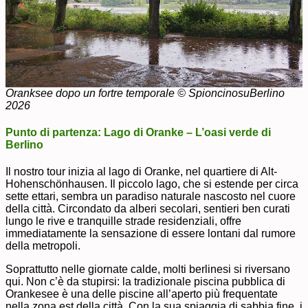
Oranksee dopo un fortre temporale © SpioncinosuBerlino
2026
Punto di partenza: Lago di Oranke – L’oasi verde di
Berlino
Il nostro tour inizia al lago di Oranke, nel quartiere di Alt-
Hohenschönhausen. Il piccolo lago, che si estende per circa
sette ettari, sembra un paradiso naturale nascosto nel cuore
della città. Circondato da alberi secolari, sentieri ben curati
lungo le rive e tranquille strade residenziali, offre
immediatamente la sensazione di essere lontani dal rumore
della metropoli.
Soprattutto nelle giornate calde, molti berlinesi si riversano
qui. Non c’è da stupirsi: la tradizionale piscina pubblica di
Orankesee è una delle piscine all’aperto più frequentate
nella zona est della città. Con la sua spiaggia di sabbia fine, i