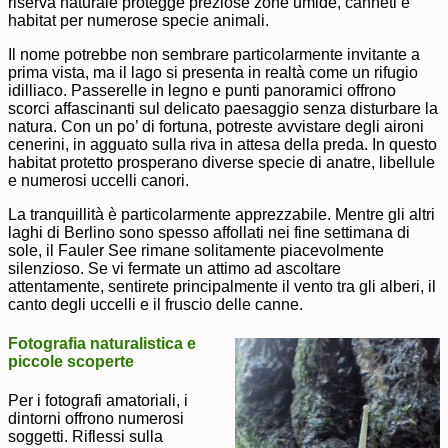
riserva naturale protegge preziose zone umide, canneti e
habitat per numerose specie animali.
Il nome potrebbe non sembrare particolarmente invitante a
prima vista, ma il lago si presenta in realtà come un rifugio
idilliaco. Passerelle in legno e punti panoramici offrono
scorci affascinanti sul delicato paesaggio senza disturbare la
natura. Con un po’ di fortuna, potreste avvistare degli aironi
cenerini, in agguato sulla riva in attesa della preda. In questo
habitat protetto prosperano diverse specie di anatre, libellule
e numerosi uccelli canori.
La tranquillità è particolarmente apprezzabile. Mentre gli altri
laghi di Berlino sono spesso affollati nei fine settimana di
sole, il Fauler See rimane solitamente piacevolmente
silenzioso. Se vi fermate un attimo ad ascoltare
attentamente, sentirete principalmente il vento tra gli alberi, il
canto degli uccelli e il fruscio delle canne.
Fotografia naturalistica e
piccole scoperte
Per i fotografi amatoriali, i
dintorni offrono numerosi
soggetti. Riflessi sulla