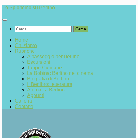
Salta
Lo Spioncino su Berlino
al
contenuto
Ricerca
per:
Home
Chi siamo
Rubriche
A passeggio per Berlino
Escursioni
Tappe Culinarie
La Bobina: Berlino nel cinema
Biografia di Berlino
Il Berlibro: letteratura
Animali a Berlino
Appunti
Galleria
Contatto