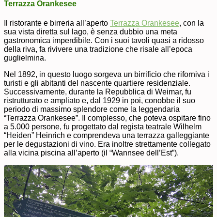
Terrazza Orankesee
Il ristorante e birreria all’aperto
Terrazza Orankesee
, con la
sua vista diretta sul lago, è senza dubbio una meta
gastronomica imperdibile. Con i suoi tavoli quasi a ridosso
della riva, fa rivivere una tradizione che risale all’epoca
guglielmina.
Nel 1892, in questo luogo sorgeva un birrificio che riforniva i
turisti e gli abitanti del nascente quartiere residenziale.
Successivamente, durante la Repubblica di Weimar, fu
ristrutturato e ampliato e, dal 1929 in poi, conobbe il suo
periodo di massimo splendore come la leggendaria
“Terrazza Orankesee”. Il complesso, che poteva ospitare fino
a 5.000 persone, fu progettato dal regista teatrale Wilhelm
“Heiden” Heinrich e comprendeva una terrazza galleggiante
per le degustazioni di vino. Era inoltre strettamente collegato
alla vicina piscina all’aperto (il “Wannsee dell’Est”).