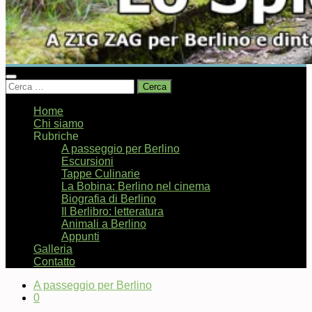
Ricerca
per:
Home
Chi siamo
Rubriche
A passeggio per Berlino
Escursioni
Tappe Culinarie
La Bobina: Berlino nel cinema
Biografia di Berlino
Il Berlibro: letteratura
Animali a Berlino
Appunti
Galleria
Contatto
A passeggio per Berlino
0