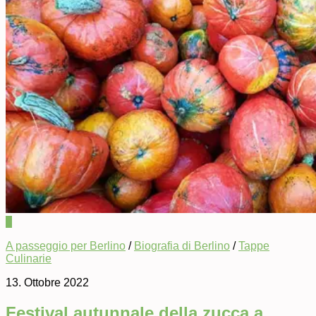
0
A passeggio per Berlino
/
Biografia di Berlino
/
Tappe
Culinarie
13. Ottobre 2022
Festival autunnale della zucca a