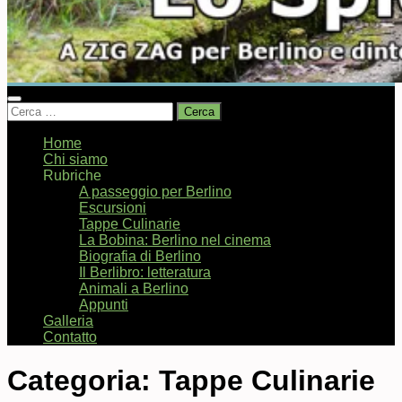
Ricerca
per:
Home
Chi siamo
Rubriche
A passeggio per Berlino
Escursioni
Tappe Culinarie
La Bobina: Berlino nel cinema
Biografia di Berlino
Il Berlibro: letteratura
Animali a Berlino
Appunti
Galleria
Contatto
Categoria:
Tappe Culinarie