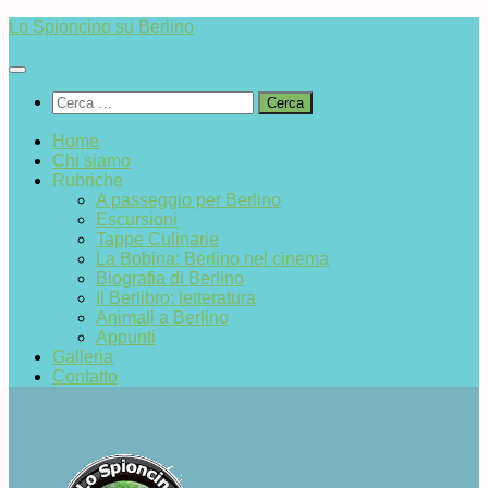
Salta
Lo Spioncino su Berlino
al
contenuto
Ricerca
per:
Home
Chi siamo
Rubriche
A passeggio per Berlino
Escursioni
Tappe Culinarie
La Bobina: Berlino nel cinema
Biografia di Berlino
Il Berlibro: letteratura
Animali a Berlino
Appunti
Galleria
Contatto