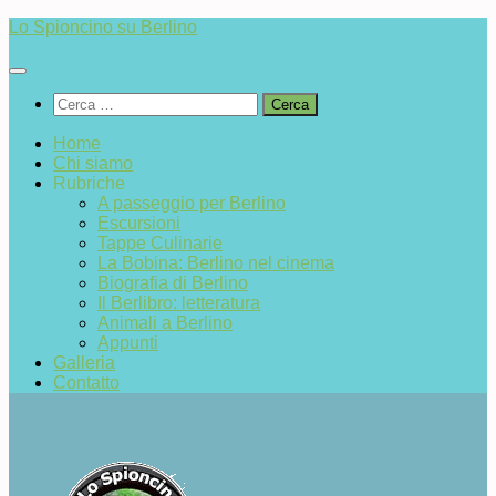
Salta
Lo Spioncino su Berlino
al
contenuto
Ricerca
per:
Home
Chi siamo
Rubriche
A passeggio per Berlino
Escursioni
Tappe Culinarie
La Bobina: Berlino nel cinema
Biografia di Berlino
Il Berlibro: letteratura
Animali a Berlino
Appunti
Galleria
Contatto