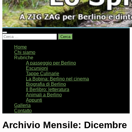
Ricerca
per:
Home
Chi siamo
Rubriche
A passeggio per Berlino
Escursioni
Tappe Culinarie
La Bobina: Berlino nel cinema
Biografia di Berlino
Il Berlibro: letteratura
Animali a Berlino
Appunti
Galleria
Contatto
Archivio Mensile:
Dicembre