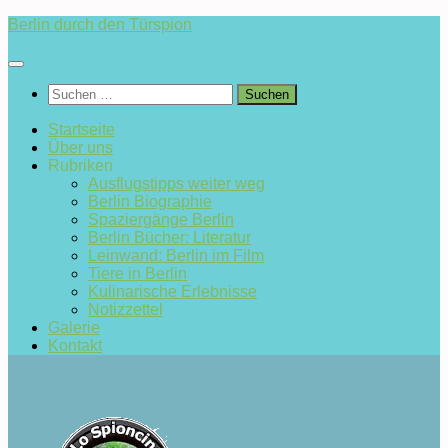
Zum
Berlin durch den Türspion
Inhalt
springen
Suchen
nach:
Startseite
Über uns
Rubriken
Ausflugstipps weiter weg
Berlin Biographie
Spaziergänge Berlin
Berlin Bücher: Literatur
Leinwand: Berlin im Film
Tiere in Berlin
Kulinarische Erlebnisse
Notizzettel
Galerie
Kontakt