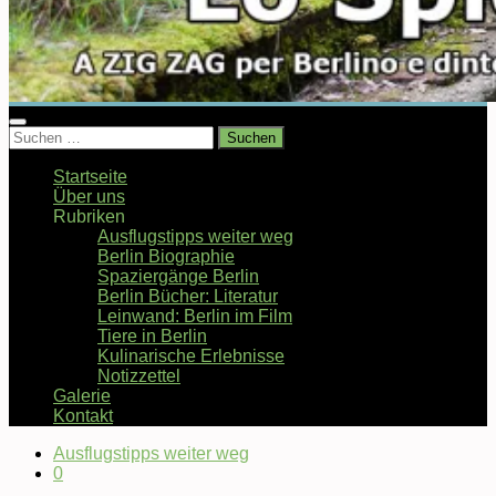
Suchen
nach:
Startseite
Über uns
Rubriken
Ausflugstipps weiter weg
Berlin Biographie
Spaziergänge Berlin
Berlin Bücher: Literatur
Leinwand: Berlin im Film
Tiere in Berlin
Kulinarische Erlebnisse
Notizzettel
Galerie
Kontakt
Ausflugstipps weiter weg
0