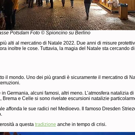
asse Potsdam Foto © Spioncino su Berlino
iù alti al mercatino di Natale 2022. Due anni di misure protettiv
noltre le cose. Tuttavia, la magia del Natale sta cercando di ric
tto il mondo. Uno dei più grandi è sicuramente il mercatino di N
erruzioni.
 in Germania, alcuni famosi, altri meno. L’atmosfera natalizia d
Brema e Celle si sono rivelate escursioni natalizie particolarm
ale affonda le sue radici nel Medioevo. Il famoso Dresden Striez
.
nerosità a questa
tradizione
anche in tempo di crisi.