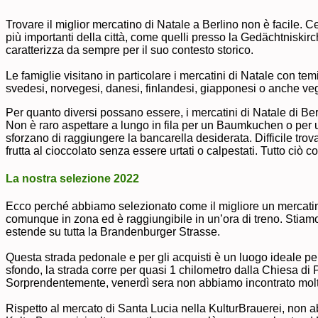
Trovare il miglior mercatino di Natale a Berlino non è facile. Ce
più importanti della città, come quelli presso la Gedächtnisk
caratterizza da sempre per il suo contesto storico.
Le famiglie visitano in particolare i mercatini di Natale con te
svedesi, norvegesi, danesi, finlandesi, giapponesi o anche vegani.
Per quanto diversi possano essere, i mercatini di Natale di Berl
Non è raro aspettare a lungo in fila per un Baumkuchen o per un 
sforzano di raggiungere la bancarella desiderata. Difficile trov
frutta al cioccolato senza essere urtati o calpestati. Tutto ciò 
La nostra selezione 2022
Ecco perché abbiamo selezionato come il migliore un mercatino
comunque in zona ed è raggiungibile in un’ora di treno. Stiam
estende su tutta la Brandenburger Strasse.
Questa strada pedonale e per gli acquisti è un luogo ideale per l
sfondo, la strada corre per quasi 1 chilometro dalla Chiesa di 
Sorprendentemente, venerdì sera non abbiamo incontrato mol
Rispetto al mercato di Santa Lucia nella KulturBrauerei, non a