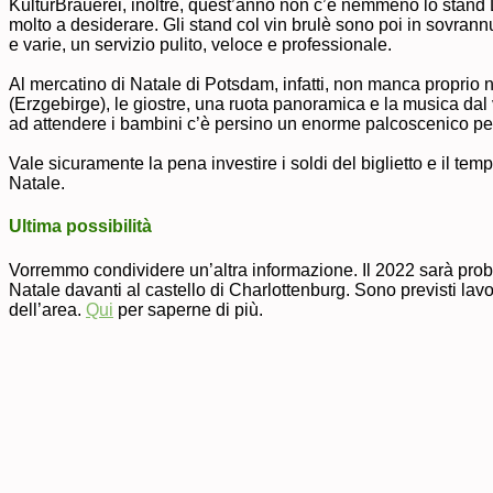
KulturBrauerei, inoltre, quest’anno non c’è nemmeno lo stan
molto a desiderare. Gli stand col vin brulè sono poi in sovrann
e varie, un servizio pulito, veloce e professionale.
Al mercatino di Natale di Potsdam, infatti, non manca proprio nul
(Erzgebirge), le giostre, una ruota panoramica e la musica dal v
ad attendere i bambini c’è persino un enorme palcoscenico per
Vale sicuramente la pena investire i soldi del biglietto e il tem
Natale.
Ultima possibilità
Vorremmo condividere un’altra informazione. Il 2022 sarà proba
Natale davanti al castello di Charlottenburg. Sono previsti lav
dell’area.
Qui
per saperne di più.