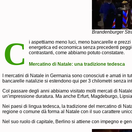
Brandenburger Str
C
i aspettiamo meno luci, meno bancarelle e prezzi p
energetica ed economica senza precedenti peggiora i
contrastanti, come abbiamo potuto constatare.
Mercatino di Natale: una tradizione tedesca
I mercatini di Natale in Germania sono conosciuti e amati in tu
bancarelle natalizie si estendono qui per 3 chilometri senza int
Col passare degli anni abbiamo visitato molti mercati di Natale
un’impressione duratura. Ma anche Erfurt, Magdeburgo, Lipsia, 
Nei paesi di lingua tedesca, la tradizione del mercatino di Nat
regione o comune dà forma al Natale con il suo carattere unico
Nel suo ruolo di capitale, Berlino si attiene con impegno e ge