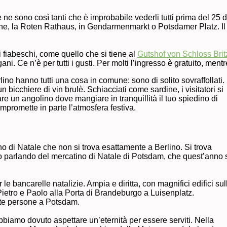
 ne sono così tanti che è improbabile vederli tutti prima del 25 di
irche, la Roten Rathaus, in Gendarmenmarkt o Potsdamer Platz. Il
mi fiabeschi, come quello che si tiene al
Gutshof von Schloss Brit
 Ce n’è per tutti i gusti. Per molti l’ingresso è gratuito, mentre p
ino hanno tutti una cosa in comune: sono di solito sovraffollati.
bicchiere di vin brulè. Schiacciati come sardine, i visitatori si
are un angolino dove mangiare in tranquillità il tuo spiedino di
compromette in parte l’atmosfera festiva.
 di Natale che non si trova esattamente a Berlino. Si trova
o parlando del mercatino di Natale di Potsdam, che quest’anno 
e bancarelle natalizie. Ampia e diritta, con magnifici edifici sul
Pietro e Paolo alla Porta di Brandeburgo a Luisenplatz.
te persone a Potsdam.
bbiamo dovuto aspettare un’eternità per essere serviti. Nella