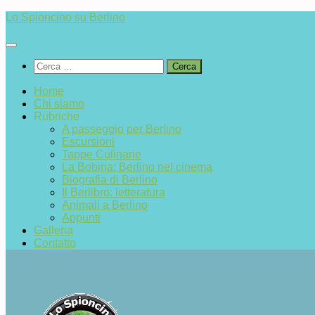
Salta
Lo Spioncino su Berlino
al
contenuto
Ricerca
per:
Home
Chi siamo
Rubriche
A passeggio per Berlino
Escursioni
Tappe Culinarie
La Bobina: Berlino nel cinema
Biografia di Berlino
Il Berlibro: letteratura
Animali a Berlino
Appunti
Galleria
Contatto