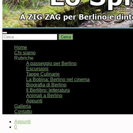
Ricerca
per:
Home
Chi siamo
Rubriche
A passeggio per Berlino
Escursioni
Tappe Culinarie
La Bobina: Berlino nel cinema
Biografia di Berlino
Il Berlibro: letteratura
Animali a Berlino
Appunti
Galleria
Contatto
Appunti
0