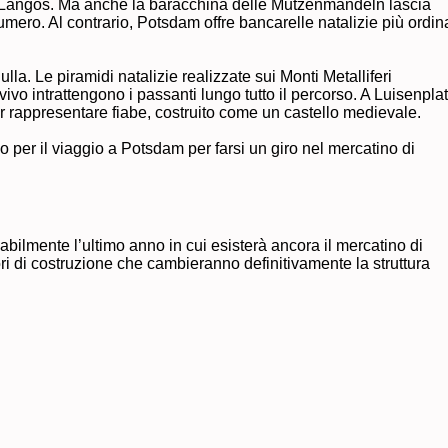
d Langos. Ma anche la baracchina delle Mutzenmandeln lascia
umero. Al contrario, Potsdam offre bancarelle natalizie più ordin
la. Le piramidi natalizie realizzate sui Monti Metalliferi
ivo intrattengono i passanti lungo tutto il percorso. A Luisenpla
 rappresentare fiabe, costruito come un castello medievale.
po per il viaggio a Potsdam per farsi un giro nel mercatino di
bilmente l’ultimo anno in cui esisterà ancora il mercatino di
ori di costruzione che cambieranno definitivamente la struttura