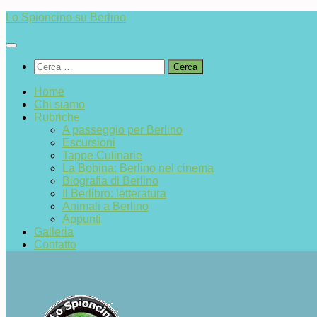
Salta
Lo Spioncino su Berlino
al
contenuto
Ricerca
per:
Home
Chi siamo
Rubriche
A passeggio per Berlino
Escursioni
Tappe Culinarie
La Bobina: Berlino nel cinema
Biografia di Berlino
Il Berlibro: letteratura
Animali a Berlino
Appunti
Galleria
Contatto