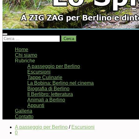
Ricerca
per:
Home
Chi siamo
Rubriche
A passeggio per Berlino
Escursioni
Tappe Culinarie
La Bobina: Berlino nel cinema
Biografia di Berlino
Il Berlibro: letteratura
Animali a Berlino
Appunti
Galleria
Contatto
A passeggio per Berlino
/
Escursioni
0