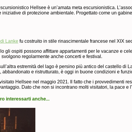
o escursionistico Hellsee è un’amata meta escursionistica. L’as
 iniziative di protezione ambientale. Progettato come un gabinetto 
 di Lanke
fu costruito in stile rinascimentale francese nel XIX 
lo gli ospiti possono affittare appartamenti per le vacanze e cel
i svolgono regolarmente anche concerti e festival.
sull’altra estremità del lago è persino più antico del castello di L
, abbandonato e ristrutturato, è oggi in buone condizioni e funz
sitato Hellsee nel maggio 2021. Il fatto che i provvedimenti restr
vantaggio. Dato che non si incontrano molti visitatori, la pace e
o interessarti anche...