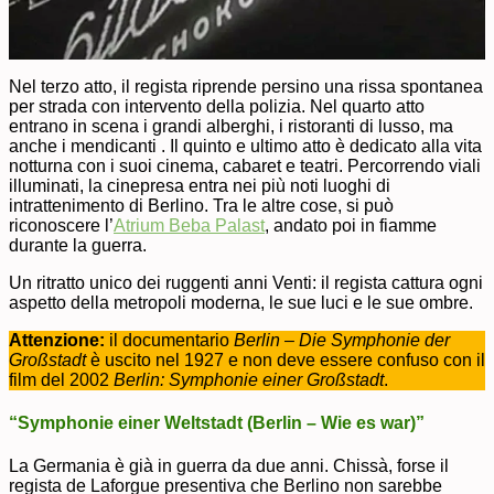
Nel terzo atto, il regista riprende persino una rissa spontanea
per strada con intervento della polizia. Nel quarto atto
entrano in scena i grandi alberghi, i ristoranti di lusso, ma
anche i mendicanti . Il quinto e ultimo atto è dedicato alla vita
notturna con i suoi cinema, cabaret e teatri. Percorrendo viali
illuminati, la cinepresa entra nei più noti luoghi di
intrattenimento di Berlino. Tra le altre cose, si può
riconoscere l’
Atrium Beba Palast
, andato poi in fiamme
durante la guerra.
Un ritratto unico dei ruggenti anni Venti: il regista cattura ogni
aspetto della metropoli moderna, le sue luci e le sue ombre.
Attenzione:
il documentario
Berlin – Die Symphonie der
Großstadt
è uscito nel 1927 e non deve essere confuso con il
film del 2002
Berlin: Symphonie einer Großstadt
.
“Symphonie einer Weltstadt (Berlin – Wie es war)”
La Germania è già in guerra da due anni. Chissà, forse il
regista de Laforgue presentiva che Berlino non sarebbe