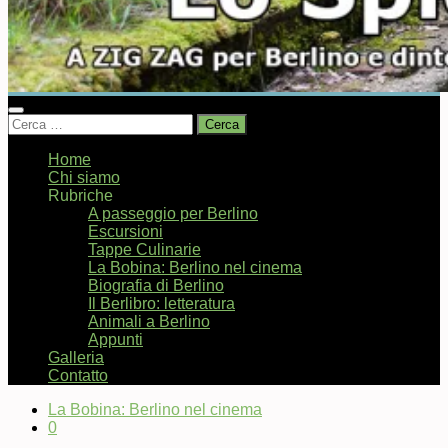
Ricerca
per:
Home
Chi siamo
Rubriche
A passeggio per Berlino
Escursioni
Tappe Culinarie
La Bobina: Berlino nel cinema
Biografia di Berlino
Il Berlibro: letteratura
Animali a Berlino
Appunti
Galleria
Contatto
La Bobina: Berlino nel cinema
0