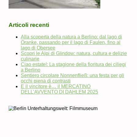
Articoli recenti
Alla scoperta della natura a Berlino: dal lago di
Oranke, passando per il lago di Faulen, fino al
lago di Obersee
Scopri le Alpi di Glindow: natura, cultura e delizie
culinarie
Ciao estate!: La stagione della fioritura dei ciliegi
a Berlino
Sentiero circolare Nonnenfließ: una festa per gli
occhi piena di contrasti
E il vincitore è… il MERCATINO
DELL’AVVENTO DI DAHLEM 2025