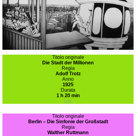
Titolo originale
Die Stadt der Millionen
Regia
Adolf Trotz
Anno
1925
Durata
1 h 20 min
link
Titolo originale
Berlin – Die Sinfonie der Großstadt
Regia
Walther Ruttmann