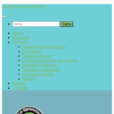
Salta
Lo Spioncino su Berlino
al
contenuto
Ricerca
per:
Home
Chi siamo
Rubriche
A passeggio per Berlino
Escursioni
Tappe Culinarie
La Bobina: Berlino nel cinema
Biografia di Berlino
Il Berlibro: letteratura
Animali a Berlino
Appunti
Galleria
Contatto