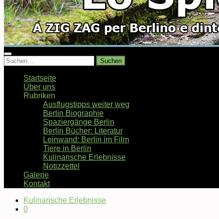
Suchen
nach:
Startseite
Über uns
Rubriken
Ausflugstipps weiter weg
Berlin Biographie
Spaziergänge Berlin
Berlin Bücher: Literatur
Leinwand: Berlin im Film
Tiere in Berlin
Kulinarische Erlebnisse
Notizzettel
Galerie
Kontakt
Kulinarische Erlebnisse
0