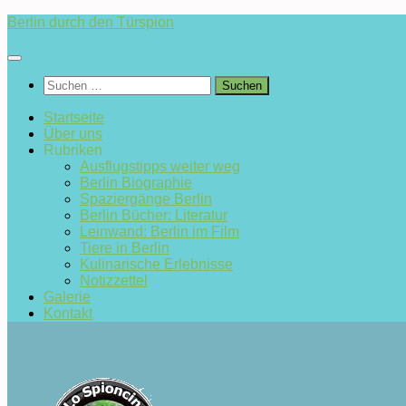
Zum
Berlin durch den Türspion
Inhalt
springen
Suchen
nach:
Startseite
Über uns
Rubriken
Ausflugstipps weiter weg
Berlin Biographie
Spaziergänge Berlin
Berlin Bücher: Literatur
Leinwand: Berlin im Film
Tiere in Berlin
Kulinarische Erlebnisse
Notizzettel
Galerie
Kontakt