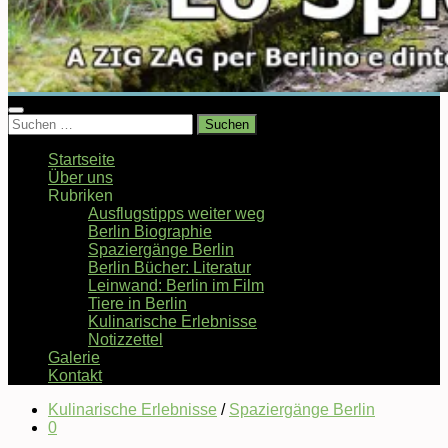
Suchen
nach:
Startseite
Über uns
Rubriken
Ausflugstipps weiter weg
Berlin Biographie
Spaziergänge Berlin
Berlin Bücher: Literatur
Leinwand: Berlin im Film
Tiere in Berlin
Kulinarische Erlebnisse
Notizzettel
Galerie
Kontakt
Kulinarische Erlebnisse
/
Spaziergänge Berlin
0