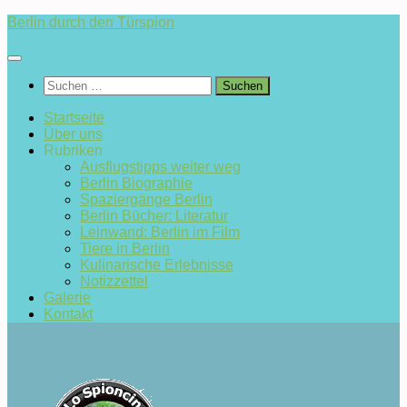
Zum
Berlin durch den Türspion
Inhalt
springen
Suchen
nach:
Startseite
Über uns
Rubriken
Ausflugstipps weiter weg
Berlin Biographie
Spaziergänge Berlin
Berlin Bücher: Literatur
Leinwand: Berlin im Film
Tiere in Berlin
Kulinarische Erlebnisse
Notizzettel
Galerie
Kontakt