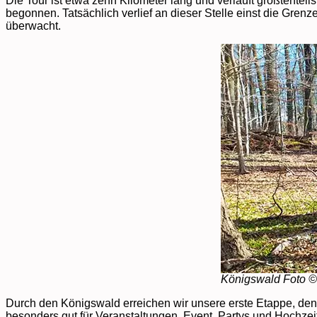
Die Tour ist etwa zehn Kilometer lang und verläuft größtent
begonnen. Tatsächlich verlief an dieser Stelle einst die Gre
überwacht.
Königswald Foto © 
Durch den Königswald erreichen wir unsere erste Etappe, de
besonders gut für Veranstaltungen, Event, Partys und Hochzei