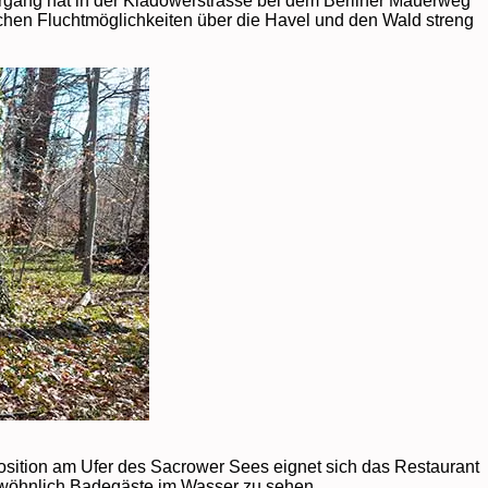
rgang hat in der Kladowerstrasse bei dem Berliner Mauerweg
eichen Fluchtmöglichkeiten über die Havel und den Wald streng
osition am Ufer des Sacrower Sees eignet sich das Restaurant
gewöhnlich Badegäste im Wasser zu sehen.