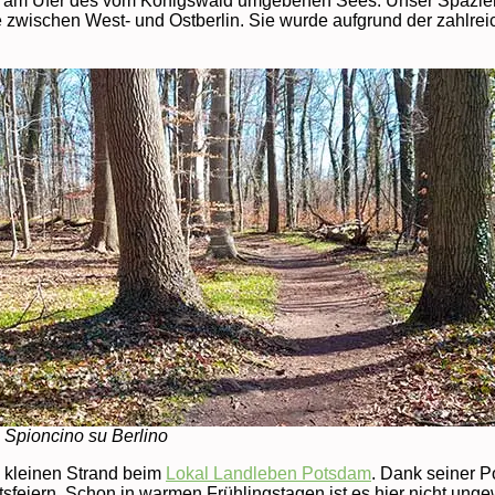
eils am Ufer des vom Königswald umgebenen Sees. Unser Spazie
nze zwischen West- und Ostberlin. Sie wurde aufgrund der zahlr
Spioncino su Berlino
n kleinen Strand beim
Lokal Landleben Potsdam
. Dank seiner P
tsfeiern. Schon in warmen Frühlingstagen ist es hier nicht un