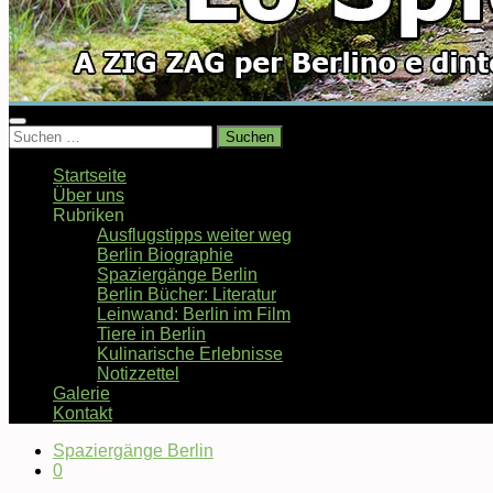
Suchen
nach:
Startseite
Über uns
Rubriken
Ausflugstipps weiter weg
Berlin Biographie
Spaziergänge Berlin
Berlin Bücher: Literatur
Leinwand: Berlin im Film
Tiere in Berlin
Kulinarische Erlebnisse
Notizzettel
Galerie
Kontakt
Spaziergänge Berlin
0