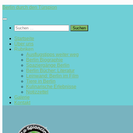
Zum
Berlin durch den Türspion
Inhalt
springen
Suchen
nach:
Startseite
Über uns
Rubriken
Ausflugstipps weiter weg
Berlin Biographie
Spaziergänge Berlin
Berlin Bücher: Literatur
Leinwand: Berlin im Film
Tiere in Berlin
Kulinarische Erlebnisse
Notizzettel
Galerie
Kontakt