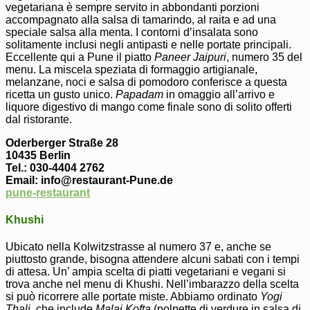
vegetariana è sempre servito in abbondanti porzioni
accompagnato alla salsa di tamarindo, al raita e ad una
speciale salsa alla menta. I contorni d’insalata sono
solitamente inclusi negli antipasti e nelle portate principali.
Eccellente qui a Pune il piatto
Paneer Jaipuri
, numero 35 del
menu. La miscela speziata di formaggio artigianale,
melanzane, noci e salsa di pomodoro conferisce a questa
ricetta un gusto unico.
Papadam
in omaggio all’arrivo e
liquore digestivo di mango come finale sono di solito offerti
dal ristorante.
Oderberger Straße 28
10435 Berlin
Tel.: 030-4404 2762
Email: info@restaurant-Pune.de
pune-restaurant
Khushi
Ubicato nella Kolwitzstrasse al numero 37 e, anche se
piuttosto grande, bisogna attendere alcuni sabati con i tempi
di attesa. Un’ ampia scelta di piatti vegetariani e vegani si
trova anche nel menu di Khushi. Nell’imbarazzo della scelta
si può ricorrere alle portate miste. Abbiamo ordinato
Yogi
Thali
, che include
Malai Kofta
(polpette di verdure in salsa di