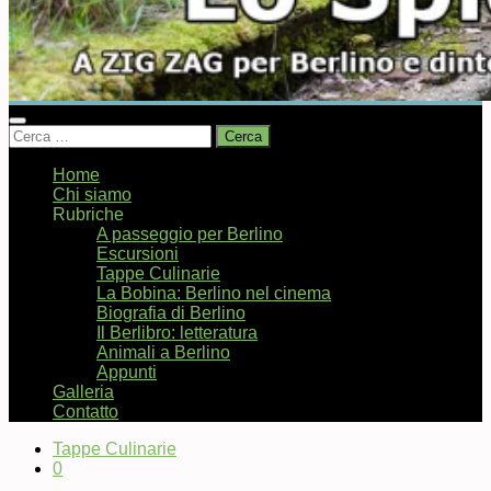
Ricerca
per:
Home
Chi siamo
Rubriche
A passeggio per Berlino
Escursioni
Tappe Culinarie
La Bobina: Berlino nel cinema
Biografia di Berlino
Il Berlibro: letteratura
Animali a Berlino
Appunti
Galleria
Contatto
Tappe Culinarie
0