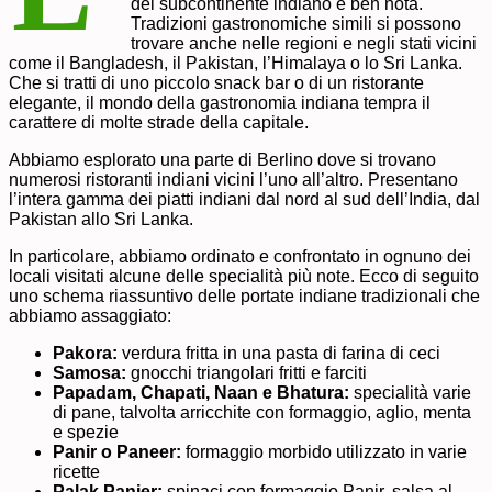
del subcontinente indiano è ben nota.
Tradizioni gastronomiche simili si possono
trovare anche nelle regioni e negli stati vicini
come il Bangladesh, il Pakistan, l’Himalaya o lo Sri Lanka.
Che si tratti di uno piccolo snack bar o di un ristorante
elegante, il mondo della gastronomia indiana tempra il
carattere di molte strade della capitale.
Abbiamo esplorato una parte di Berlino dove si trovano
numerosi ristoranti indiani vicini l’uno all’altro. Presentano
l’intera gamma dei piatti indiani dal nord al sud dell’India, dal
Pakistan allo Sri Lanka.
In particolare, abbiamo ordinato e confrontato in ognuno dei
locali visitati alcune delle specialità più note. Ecco di seguito
uno schema riassuntivo delle portate indiane tradizionali che
abbiamo assaggiato:
Pakora:
verdura fritta in una pasta di farina di ceci
Samosa:
gnocchi triangolari fritti e farciti
Papadam, Chapati, Naan e Bhatura:
specialità varie
di pane, talvolta arricchite con formaggio, aglio, menta
e spezie
Panir o Paneer:
formaggio morbido utilizzato in varie
ricette
Palak Panier:
spinaci con formaggio Panir, salsa al