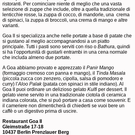
ristoranti. Per cominciare niente di meglio che una vasta
selezione di zuppe che include, oltre a quella tradizionale di
lenticchie rosse, la zuppa di cocco, di mandorle, una crema
di spinaci, la zuppa di broccoli, una crema di mango e altre
varianti.
Goa II si specializza anche nelle portate a base di patate che
si gustano al meglio accompagnandosi a un piatto
principale. Tutti i pasti sono serviti con riso o
Bathura
, quindi
si ha l’opportunità di gustarli entrambi in una cena normale
che includa almeno due portate.
A Goa abbiamo provato e apprezzato il
Panir Mango
(formaggio cremoso con panna e mango), il
Tinda Masala
(piccola zucca con zenzero, cipolla, salsa di pomodoro e
curry) l’
Aloo Palak
(patata con spinaci in stile indiano). Al
Goa II puoi ordinare un delizioso gelato
Kulfi
per dessert. Il
gelato viene servito in una tradizionale ciotola di ceramica
indiana colorata, che si può portare a casa come souvenir. E
il cameriere non dimenticherà di chiederti se vuoi bere un
caffè o un digestivo prima di uscire.
Restaurant Goa II
Gleimstraße 17-18
10437 Berlin Prenzlauer Berg