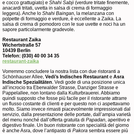
e cocco grattugiato) e
Shahi Sabji
(verdure tritate finemente,
anacardi tritati, uvetta in salsa di crema di formaggio
leggera). Anche lo
Shahi Baingan
, la melanzana con
polpette di formaggio e verdure, è eccellente a Zaika. La
salsa di crema di pomodoro con le sue uvette e noci ha un
sapore particolarmente gradevole.
Restaurant Zaika
Wichertstraße 57
10439 Berlin
Telefon: (030) 40 00 34 35
restaurant-zaika
Vorremmo concludere la nostra lista con due ristoranti a
Schönhauser Allee,
Vedi’s Indisches Restaurant
e
Asra
Indische Spezialitäten
. Vedi gode di una posizione unica
all’incrocio tra Eberwalder Strasse, Danziger Strasse e
Pappelallee, non lontano dalla Kulturbrauerei. Abbiamo
quindi supposto che fosse più facile per il ristorante attrarre
un flusso costante di clienti e per questo non ci aspettavamo
molto. Siamo invece rimasti piacevolmente impressionati dal
servizio, dalla presentazione delle portate, dall’ampia varietà
del menu nonché dall’offerta gratuita di
Papadan
, aperitivo e
digestivo finale. Un buon ristorante con specialità del giorno
è anche Asra, dove l’antipasto di
Pakora
sembra essere più