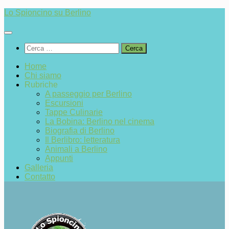
Salta
Lo Spioncino su Berlino
al
contenuto
Ricerca
per:
Home
Chi siamo
Rubriche
A passeggio per Berlino
Escursioni
Tappe Culinarie
La Bobina: Berlino nel cinema
Biografia di Berlino
Il Berlibro: letteratura
Animali a Berlino
Appunti
Galleria
Contatto