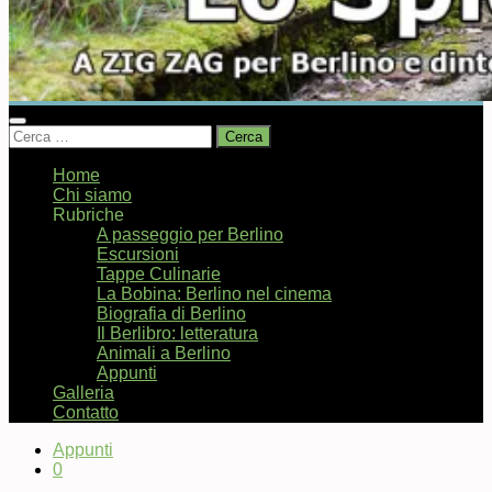
Ricerca
per:
Home
Chi siamo
Rubriche
A passeggio per Berlino
Escursioni
Tappe Culinarie
La Bobina: Berlino nel cinema
Biografia di Berlino
Il Berlibro: letteratura
Animali a Berlino
Appunti
Galleria
Contatto
Appunti
0