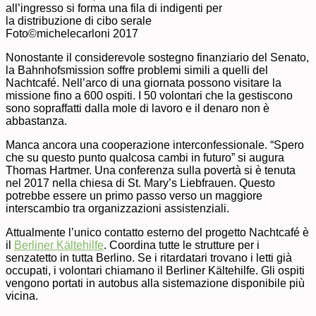
all’ingresso si forma una fila di indigenti per
la distribuzione di cibo serale
Foto©michelecarloni 2017
Nonostante il considerevole sostegno finanziario del Senato,
la Bahnhofsmission soffre problemi simili a quelli del
Nachtcafé. Nell’arco di una giornata possono visitare la
missione fino a 600 ospiti. I 50 volontari che la gestiscono
sono sopraffatti dalla mole di lavoro e il denaro non è
abbastanza.
Manca ancora una cooperazione interconfessionale. “Spero
che su questo punto qualcosa cambi in futuro” si augura
Thomas Hartmer. Una conferenza sulla povertà si è tenuta
nel 2017 nella chiesa di St. Mary’s Liebfrauen. Questo
potrebbe essere un primo passo verso un maggiore
interscambio tra organizzazioni assistenziali.
Attualmente l’unico contatto esterno del progetto Nachtcafé è
il
Berliner Kältehilfe
. Coordina tutte le strutture per i
senzatetto in tutta Berlino. Se i ritardatari trovano i letti già
occupati, i volontari chiamano il Berliner Kältehilfe. Gli ospiti
vengono portati in autobus alla sistemazione disponibile più
vicina.