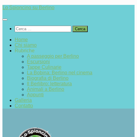
Salta
Lo Spioncino su Berlino
al
contenuto
Ricerca
per:
Home
Chi siamo
Rubriche
A passeggio per Berlino
Escursioni
Tappe Culinarie
La Bobina: Berlino nel cinema
Biografia di Berlino
Il Berlibro: letteratura
Animali a Berlino
Appunti
Galleria
Contatto