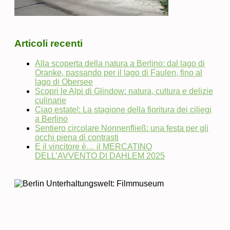
Articoli recenti
Alla scoperta della natura a Berlino: dal lago di
Oranke, passando per il lago di Faulen, fino al
lago di Obersee
Scopri le Alpi di Glindow: natura, cultura e delizie
culinarie
Ciao estate!: La stagione della fioritura dei ciliegi
a Berlino
Sentiero circolare Nonnenfließ: una festa per gli
occhi piena di contrasti
E il vincitore è… il MERCATINO
DELL’AVVENTO DI DAHLEM 2025