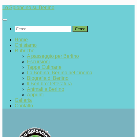
Salta
Lo Spioncino su Berlino
al
contenuto
Ricerca
per:
Home
Chi siamo
Rubriche
A passeggio per Berlino
Escursioni
Tappe Culinarie
La Bobina: Berlino nel cinema
Biografia di Berlino
Il Berlibro: letteratura
Animali a Berlino
Appunti
Galleria
Contatto