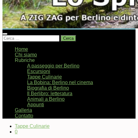
Ricerca
per:
Home
Chi siamo
Rubriche
A passeggio per Berlino
Escursioni
Tappe Culinarie
La Bobina: Berlino nel cinema
Biografia di Berlino
Il Berlibro: letteratura
Animali a Berlino
Appunti
Galleria
Contatto
Tappe Culinarie
0