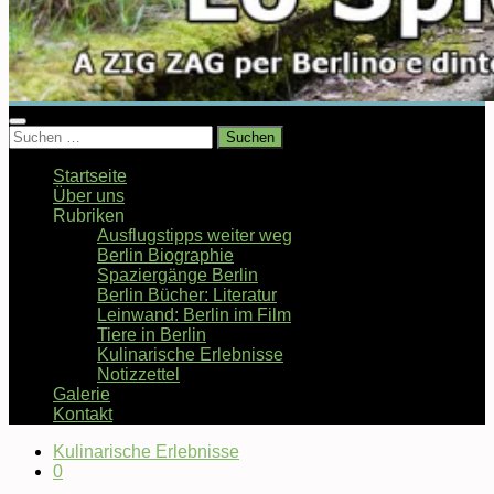
Suchen
nach:
Startseite
Über uns
Rubriken
Ausflugstipps weiter weg
Berlin Biographie
Spaziergänge Berlin
Berlin Bücher: Literatur
Leinwand: Berlin im Film
Tiere in Berlin
Kulinarische Erlebnisse
Notizzettel
Galerie
Kontakt
Kulinarische Erlebnisse
0