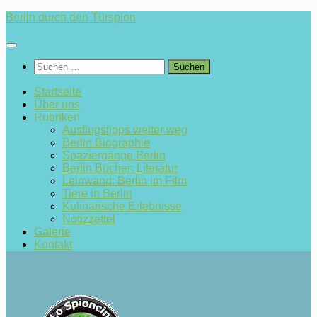
Zum
Berlin durch den Türspion
Inhalt
springen
Suchen
nach:
Startseite
Über uns
Rubriken
Ausflugstipps weiter weg
Berlin Biographie
Spaziergänge Berlin
Berlin Bücher: Literatur
Leinwand: Berlin im Film
Tiere in Berlin
Kulinarische Erlebnisse
Notizzettel
Galerie
Kontakt